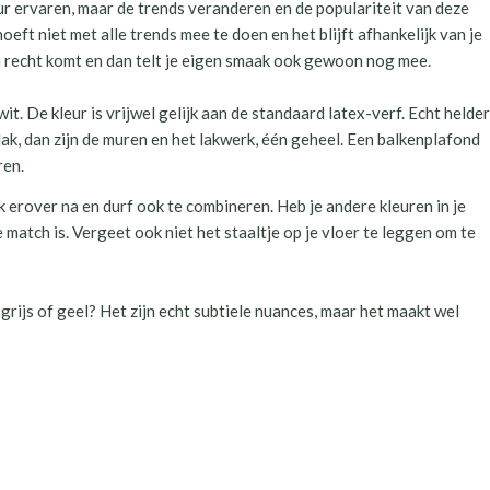
ur ervaren, maar de trends veranderen en de populariteit van deze
 hoeft niet met alle trends mee te doen en het blijft afhankelijk van je
zijn recht komt en dan telt je eigen smaak ook gewoon nog mee.
. De kleur is vrijwel gelijk aan de standaard latex-verf. Echt helder
lak, dan zijn de muren en het lakwerk, één geheel. Een balkenplafond
ren.
k erover na en durf ook te combineren. Heb je andere kleuren in je
de match is. Vergeet ook niet het staaltje op je vloer te leggen om te
rijs of geel? Het zijn echt subtiele nuances, maar het maakt wel