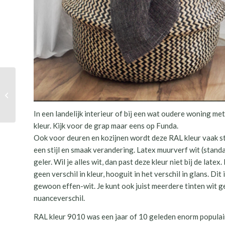
KLEUR IS GEVOEL
In een landelijk interieur of bij een wat oudere woning m
kleur. Kijk voor de grap maar eens op Funda.
Ook voor deuren en kozijnen wordt deze RAL kleur vaak st
een stijl en smaak verandering. Latex muurverf wit (stand
geler. Wil je alles wit, dan past deze kleur niet bij de late
geen verschil in kleur, hooguit in het verschil in glans. Dit
gewoon effen-wit. Je kunt ook juist meerdere tinten wit ge
nuanceverschil.
RAL kleur 9010 was een jaar of 10 geleden enorm populai