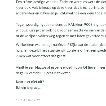
Een crème-achtige wit-tint. Zacht en warm zo werd de kle
kleur ook. Valt je keuze op deze kleur, dat is echt prima. Je
andere kleuren in huis en je lichtinval hoe een kleur tot 
Tegenwoordig ligt de tendens op RAL kleur 9003, signaalwit
wit dus. Kies je dan ook nog voor een matte versie van de 
of de kozijnen vallen weg tegen de met latex geverfde mu
Welke kleur wit moet je nu kiezen? Kijk naar de stalen, den
huis, leg deze bij het staaltje wit, zo zie je of het een goe
kijken wat voor effect dat geeft.
Vindt je een blauwe of groene gloed mooi? Of liever meer g
degelijk verschil. Succes met kiezen.
Kom je er niet uit?
Ik help je graag…
15 FEBRUARI 2021