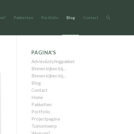
om?
Pakketten
Portfolio
Blog
Contact
PAGINA’S
Advies&stylingpakket
Binnen kijken bij…
Binnen kijken bij…
Blog
Contact
Home
Pakketten
Portfolio
Projectpagina
Tuinontwerp
Waarom?