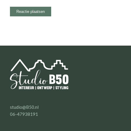
studio@B50.nl
06-47938191